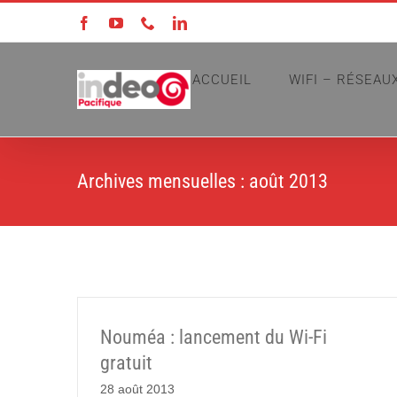
Passer
Facebook
YouTube
Téléphone
LinkedIn
au
contenu
ACCUEIL
WIFI – RÉSEAU
Archives mensuelles :
août 2013
Nouméa : lancement du Wi-Fi
gratuit
28 août 2013