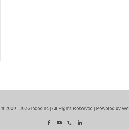
ht 2009 -
2026 Indeo.nc | All Rights Reserved | Powered by W
Facebook
YouTube
Téléphone
LinkedIn