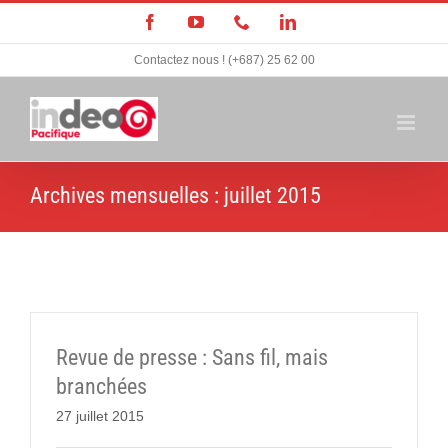
Passer
Facebook
YouTube
Téléphone
LinkedIn
au
Contactez nous ! (+687) 25 62 00
contenu
Archives mensuelles :
juillet 2015
Revue de presse : Sans fil, mais
branchées
27 juillet 2015