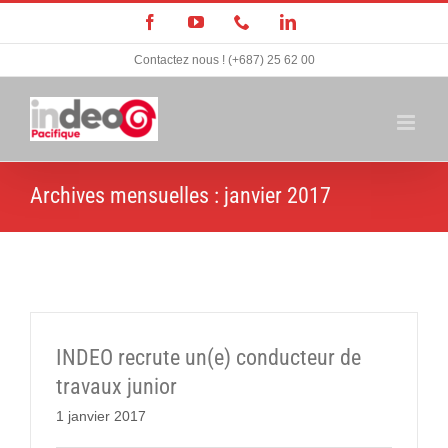
Passer
Facebook
YouTube
Téléphone
LinkedIn
au
Contactez nous ! (+687) 25 62 00
contenu
Archives mensuelles :
janvier 2017
INDEO recrute un(e) conducteur de
travaux junior
1 janvier 2017