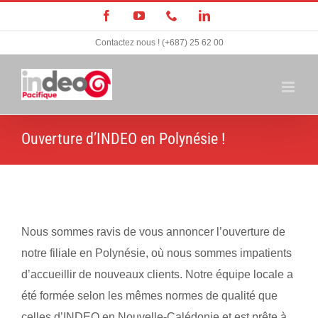
Passer
Facebook
YouTube
Téléphone
LinkedIn
au
Contactez nous ! (+687) 25 62 00
contenu
Ouverture d’INDEO en Polynésie !
Nous sommes ravis de vous annoncer l’ouverture de
notre filiale en Polynésie, où nous sommes impatients
d’accueillir de nouveaux clients. Notre équipe locale a
été formée selon les mêmes normes de qualité que
celles d’INDEO en Nouvelle-Calédonie et est prête à