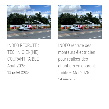
INDEO recrute des
INDEO POLYNESIE
IND
monteurs électricien
recrute des monteurs
recr
pour réaliser des
électricien pour réaliser
chan
chantiers en courant
des chantiers en
faib
faible – Mai 2025
courant faible
19 j
14 mai 2025
5 avril 2025